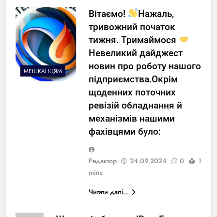
Вітаємо!
Нажаль,
тривожний початок
тижня. Тримаймося
Невеликий дайджест
новин про роботу нашого
МЕШКАНЦЯМ
підприємства.Окрім
щоденних поточних
ревізій обладнання й
механізмів нашими
фахівцями було:
Редактор
24.09.2024
0
1
mins
Читати далі...