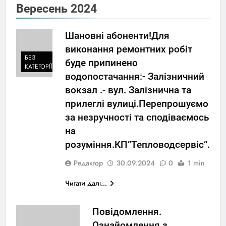
Вересень 2024
Шановні абоненти!Для
виконання ремонтних робіт
БЕЗ
буде припинено
КАТЕГОРІЇ
водопостачання:- Залізничний
вокзал .- вул. Залізнична та
прилеглі вулиці.Перепрошуємо
за незручності та сподіваємось
на
розуміння.КП”Тепловодсервіс”.
Редактор
30.09.2024
0
1 min
Читати далі...
Повідомлення.
Ознайомлення з