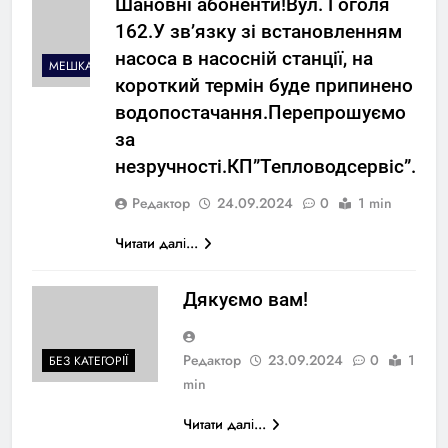
Шановні абоненти!Вул. Гоголя
162.У зв’язку зі встановленням
насоса в насосній станції, на
МЕШКАНЦЯМ
короткий термін буде припинено
водопостачання.Перепрошуємо
за
незручності.КП”Тепловодсервіс”.
Редактор
24.09.2024
0
1 min
Читати далі...
Дякуємо вам!
Редактор
23.09.2024
0
1
БЕЗ КАТЕГОРІЇ
min
Читати далі...