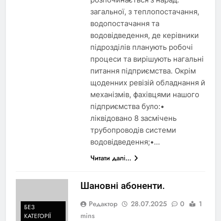
загальної, з теплопостачання,
водопостачання та
водовідведення, де керівники
підрозділів планують робочі
процеси та вирішують нагальні
питання підприємства. Окрім
щоденних ревізій обладнання й
механізмів, фахівцями нашого
підприємства було:•
ліквідовано 8 засмічень
трубопроводів системи
водовідведення;•…
Читати далі...
Шановні абоненти.
Редактор
28.07.2025
0
1
БЕЗ
mins
КАТЕГОРІЇ