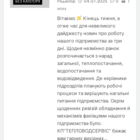
Редактор
04.07.2025
0
1
БЕЗ КАТЕГОРІЇ
mins
Вітаємо
Кінець тижня, а
отже час для невеликого
дайджесту новин про роботу
нашого підприємства за три
дні. Щодня незмінно ранок
розпочинається з нарад
загальної, теплопостачання,
водопостачання та
водовідведення. Де керівники
підрозділів планують робочі
процеси та вирішують нагальні
питання підприємства. Окрім
щоденних ревізій обладнання й
механізмів фахівцями нашого
підприємства було:
КП”ТЕПЛОВОДСЕРВІС” бажає
вам гарних вихідних…