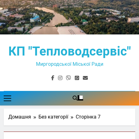
Перейти
до
вмісту
КП "Тепловодсервіс"
Миргородської Міської Ради
Домашня
Без категорії
Сторінка 7