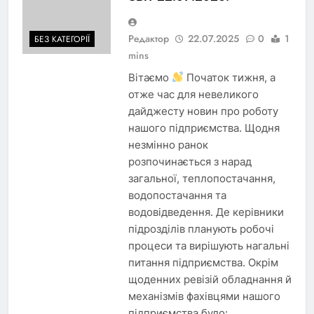
Редактор
22.07.2025
0
1
БЕЗ КАТЕГОРІЇ
mins
Вітаємо
Початок тижня, а
отже час для невеликого
дайджесту новин про роботу
нашого підприємства. Щодня
незмінно ранок
розпочинається з нарад
загальної, теплопостачання,
водопостачання та
водовідведення. Де керівники
підрозділів планують робочі
процеси та вирішують нагальні
питання підприємства. Окрім
щоденних ревізій обладнання й
механізмів фахівцями нашого
підприємства було: