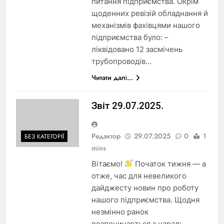
питання підприємства. Окрім
щоденних ревізій обладнання й
механізмів фахівцями нашого
підприємства було: –
ліквідовано 12 засмічень
трубопроводів…
Читати далі...
Звіт 29.07.2025.
Редактор
29.07.2025
0
1
БЕЗ КАТЕГОРІЇ
mins
Вітаємо!
Початок тижня — а
отже, час для невеликого
дайджесту новин про роботу
нашого підприємства. Щодня
незмінно ранок
розпочинається з нарад: