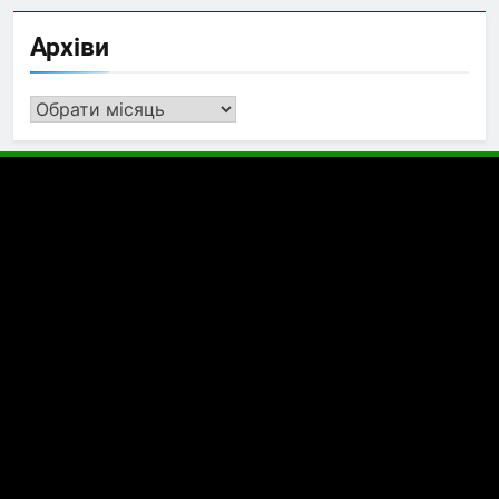
Архіви
Архіви