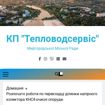
Перейти
до
вмісту
КП "Тепловодсервіс"
Миргородської Міської Ради
Домашня
Розпочато роботи по перекладці ділянки напірного
колектора КНС4-очисні споруди.