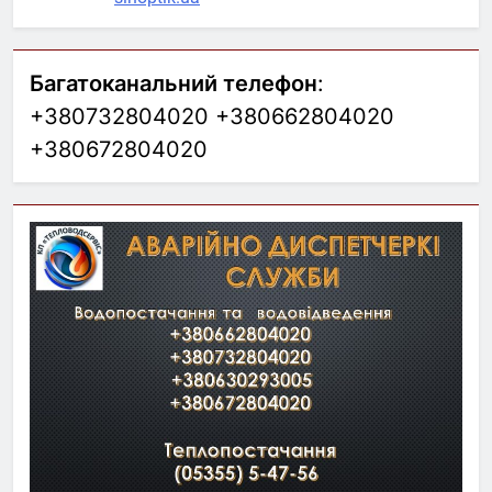
Багатоканальний телефон
:
+380732804020 +380662804020
+380672804020