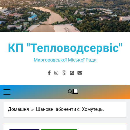
Перейти
до
вмісту
КП "Тепловодсервіс"
Миргородської Міської Ради
Домашня
Шановні абоненти с. Хомутець.