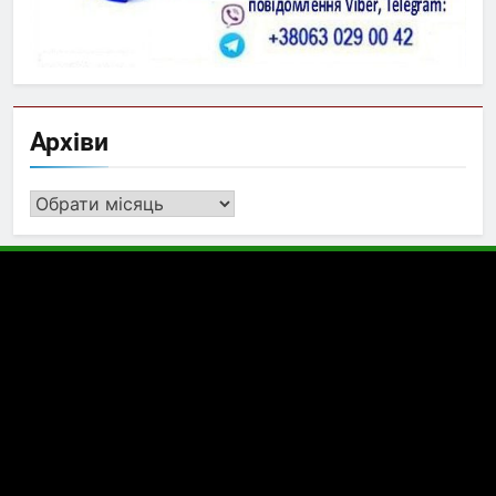
Архіви
Архіви