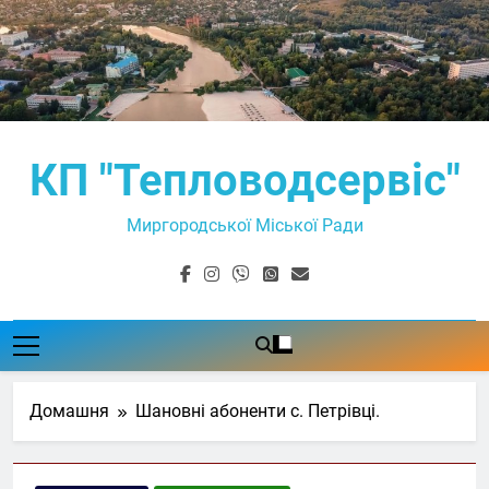
Перейти
до
вмісту
КП "Тепловодсервіс"
Миргородської Міської Ради
Домашня
Шановні абоненти с. Петрівці.