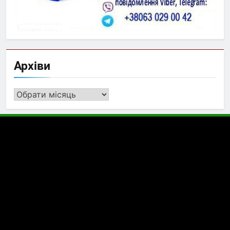
Архіви
Архіви