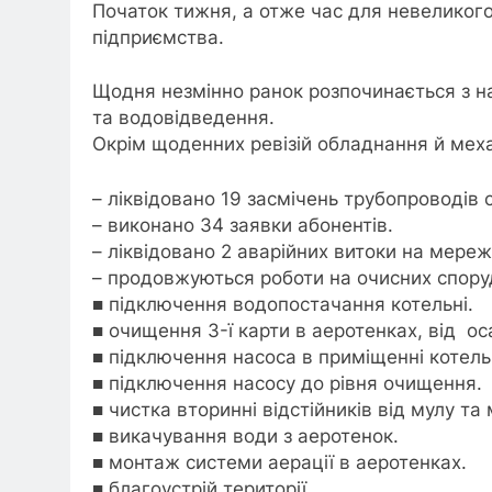
Початок тижня, а отже час для невеликог
підприємства.
Щодня незмінно ранок розпочинається з н
та водовідведення.
Окрім щоденних ревізій обладнання й меха
– ліквідовано 19 засмічень трубопроводів
– виконано 34 заявки абонентів.
– ліквідовано 2 аварійних витоки на мере
– продовжуються роботи на очисних спору
■ підключення водопостачання котельні.
■ очищення 3-ї карти в аеротенках, від ос
■ підключення насоса в приміщенні котель
■ підключення насосу до рівня очищення.
■ чистка вторинні відстійників від мулу та
■ викачування води з аеротенок.
■ монтаж системи аерації в аеротенках.
■ благоустрій території.