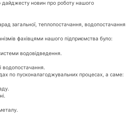
о дайджесту новин про роботу нашого
арад загальної, теплопостачання, водопостачання
нізмів фахівцями нашого підприємства було:
 системи водовідведення.
жі водопостачання.
дах по пусконалагоджувальних процесах, а саме:
аду.
ні.
 металу.