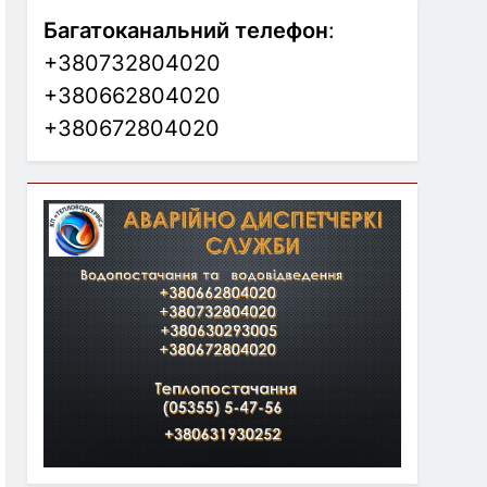
Багатоканальний телефон
:
+380732804020
+380662804020
+380672804020