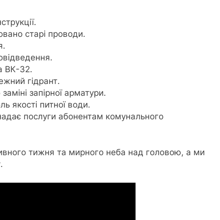
струкції.
овано старі проводи.
я.
овідведення.
а ВК-32.
ежний гідрант.
заміні запірної арматури.
ль якості питної води.
 надає послуги абонентам комунального
ного тижня та мирного неба над головою, а ми
.