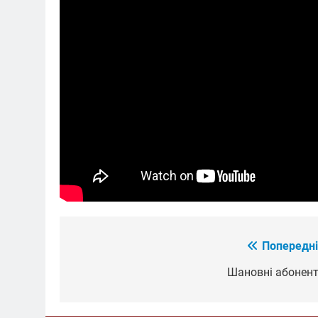
Попередні
Навігація
записів
Шановні абонент