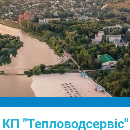
КП "Тепловодсервіс"